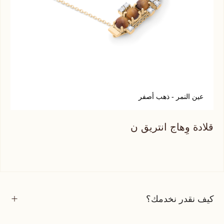
عين النمر - ذهب أصفر
ف
قلادة وِهاج انتريق ن
قلا
كيف نقدر نخدمك؟