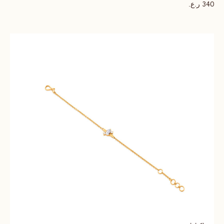
ر.ع.
340