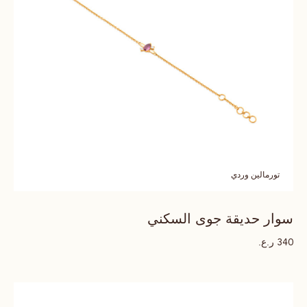
تورمالين وردي
سوار حديقة جوى السكني
ر.ع.
340