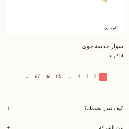
اكوامارين
سوار حديقة جوى
ر.ع.
514
←
87
86
85
…
4
3
2
1
كيف نقدر نخدمك؟
عن الشركة