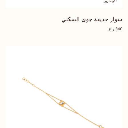
اكوامارين
سوار حديقة جوى السكني
ر.ع.
340