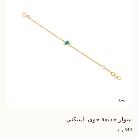
زمرد
سوار حديقة جوى السكني
ر.ع.
340