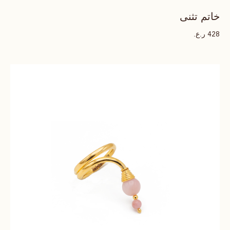
خاتم تثنى
ر.ع.
428