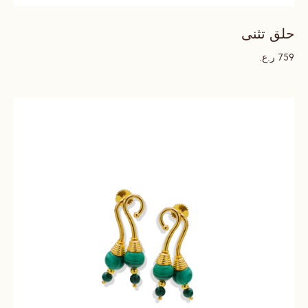
حلق تثنى
ر.ع.
759