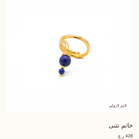
لابيز لازولي
خاتم تثنى
ر.ع.
428