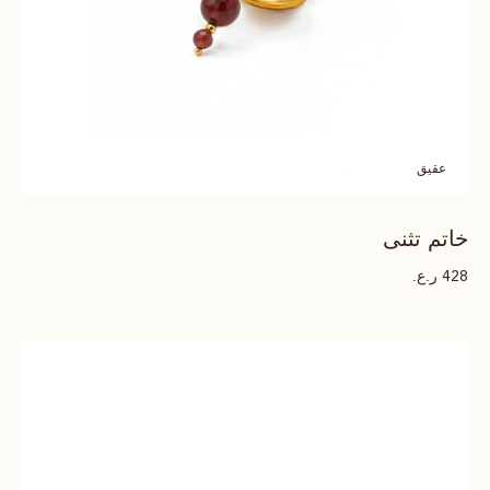
عقيق
خاتم تثنى
ر.ع.
428