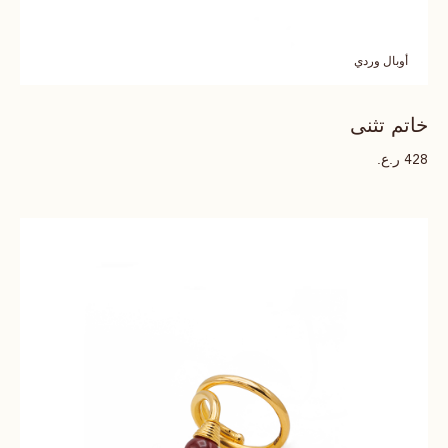
أوبال وردي
خاتم تثنى
ر.ع.
428