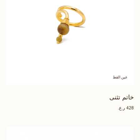
عين القط
خاتم تثنى
ر.ع.
428