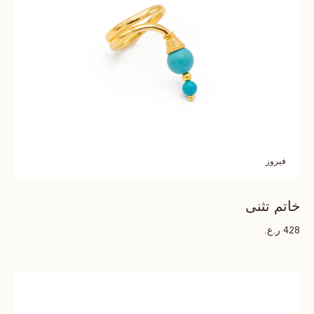
فيروز
خاتم تثنى
ر.ع.
428