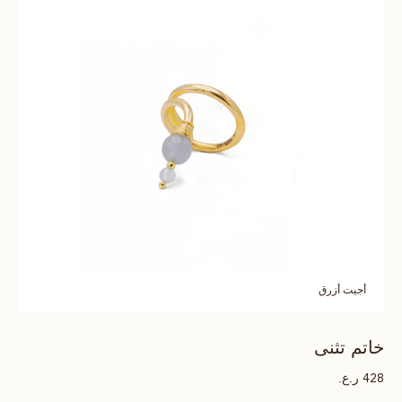
أجيت أزرق
خاتم تثنى
ر.ع.
428