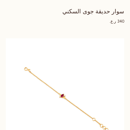
سوار حديقة جوى السكني
ر.ع.
340