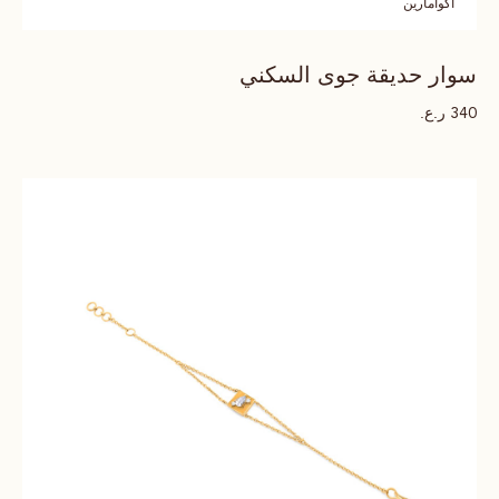
اكوامارين
سوار حديقة جوى السكني
ر.ع.
340