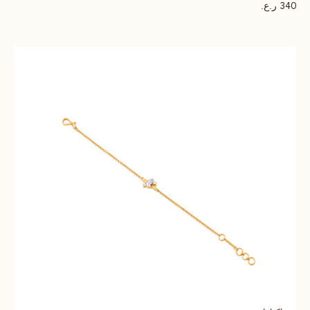
ر.ع.
340