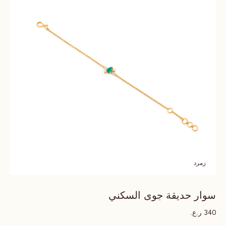
زمرد
سوار حديقة جوى السكني
ر.ع.
340