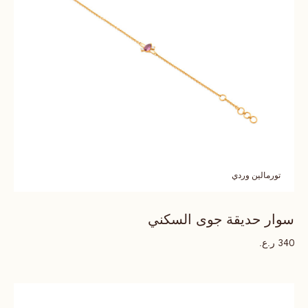
تورمالين وردي
سوار حديقة جوى السكني
ر.ع.
340