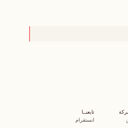
ركة
تابعنــا
انستقرام