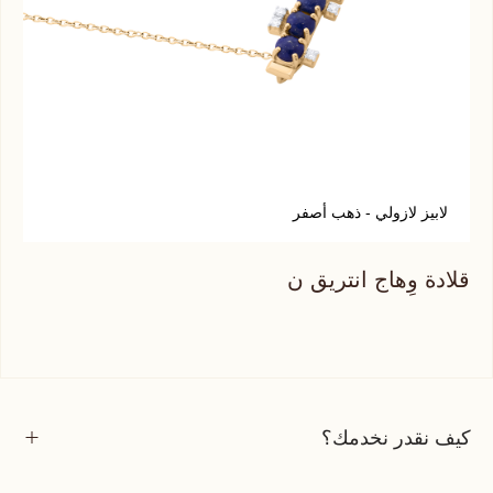
لابيز لازولي - ذهب أصفر
ع
قلادة وِهاج انتريق ن
قلا
كيف نقدر نخدمك؟