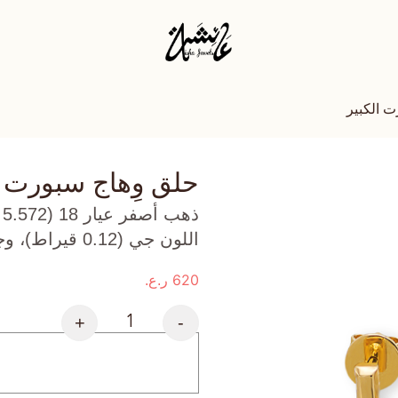
ت الكبير
حلق وِهاج سبورت ا
ذ
اللون جي (0.12 قيراط)، وجمشت (1.1 جرام) تقريبًا.
620
ر.ع.
+
-