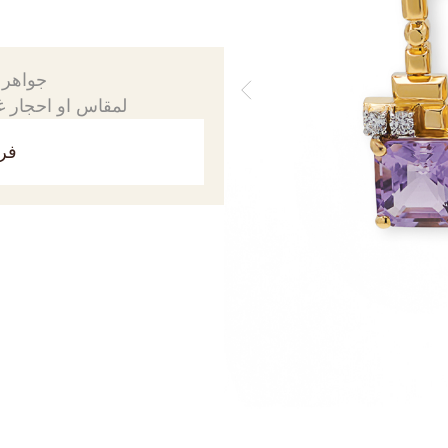
جواهرك
لمقاس او احجار غي
فري