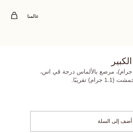
عالمنا
لكبير
هب أصفر عيار 18 (5.572 جرام)، مرصع بالألماس درجة ڤي اس،
أضف إلى السلة