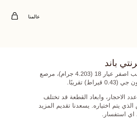
عالمنا
نتي باند
ذهب روز، ذهب ابيض، و ذهب اصفر عيار 18 (4.203 جرام)، مرصع
ط) تقريبًا.
دد الاحجار، وابعاد القطعة قد تختلف
ي يتم اختياره. يسعدنا تقديم المزيد
 اي استفسار.