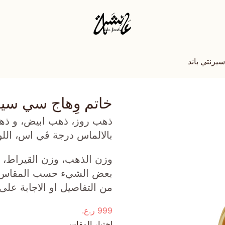
يرنتي باند
خاتم وِهاج سي سير
بالالماس درجة ڤي اس، اللون جي (0.43 قيرا
وزن الذهب، وزن القيراط، ع
بعض الشيء حسب المقاس الذ
من التفاصيل او الاجابة على
999
ر.ع.
اختيار المقاس