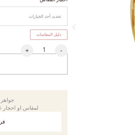
دليل المقاسات
+
-
جواهرك
لمقاس او احجار غي
فري