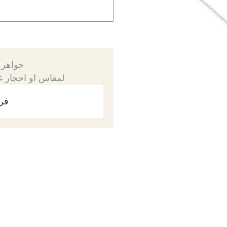
جواهرك
لمقاس او احجار غي
فري