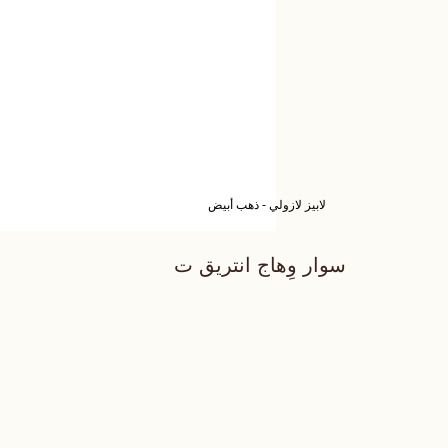
لابيز لازولي - ذهب أبيض
سوار وِهاج انتريق ت