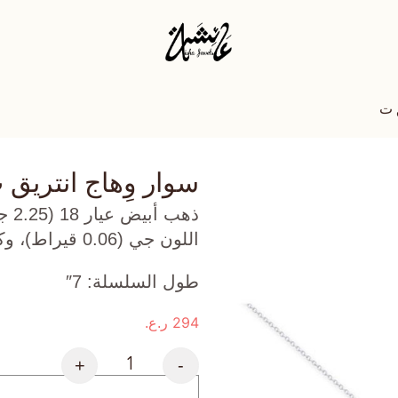
ق ت
سوار وِهاج انتريق 
ذهب
اللون جي (0.06 قيراط)، وكارنيليان (0.084 جرام) تقريبًا.
طول السلسلة: 7″
294
ر.ع.
+
-