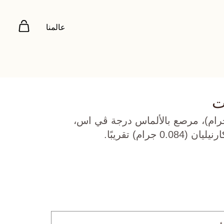
عالمنا
ت
 أبيض عيار 18 (2.25 جرام)، مرصع بالألماس درجة ڤي اس،