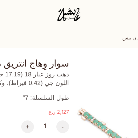
ق ن تنس
سوار وِهاج انتريق
ذهب
اللون جي (0.42 قيراط)، وكرايزوبريز (2.435 جرام) تقريبًا.
طول السلسلة: 7″
2,127
ر.ع.
+
-