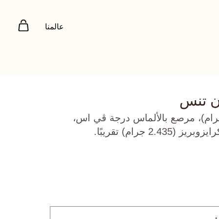
عالمنا
 ن تنس
 روز عيار 18 (17.19 جرام)، مرصع بالألماس درجة ڤي اس،