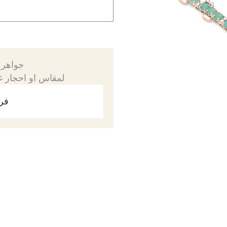
جواهرك
لمقاس او احجار غي
فري