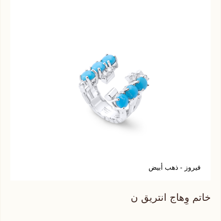
فيروز - ذهب أبيض
أ
خاتم وِهاج انتريق ن
خات