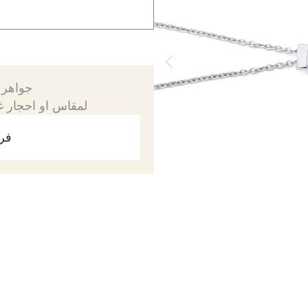
جواهرك
لمقاس او احجار غي
فري