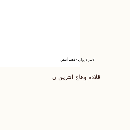
لابيز لازولي - ذهب أبيض
قلادة وِهاج انتريق ن