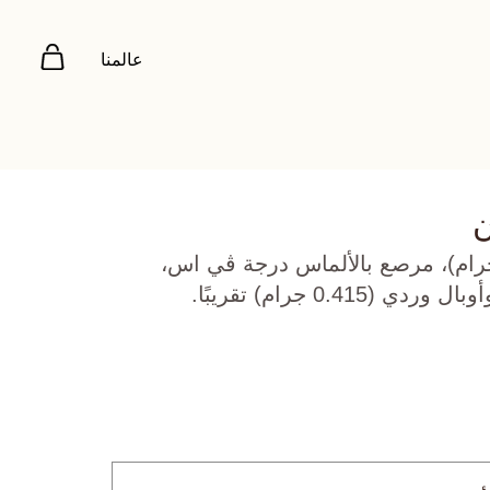
عالمنا
ن
 أبيض عيار 18 (4.94 جرام)، مرصع بالألماس درجة ڤي اس،