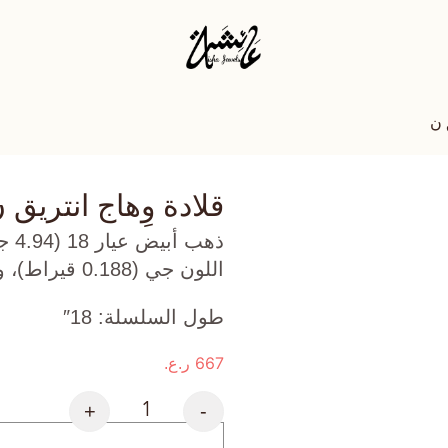
 ن
قلادة وِهاج انتريق 
ذهب
اللون جي (0.188 قيراط)، وأوبال وردي (0.415 جرام) تقريبًا.
طول السلسلة: 18″
667
ر.ع.
+
-