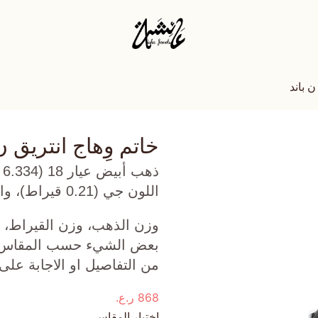
ن باند
خاتم وِهاج انتريق ن
ذ
اللون جي (0.21 قيراط)، واونكس أسود (0.662 جرام) تقريبًا.
وزن الذهب، وزن القيراط، ع
بعض الشيء حسب المقاس الذ
من التفاصيل او الاجابة على
868
ر.ع.
اختيار المقاس