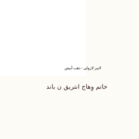
لابيز لازولي - ذهب أبيض
خاتم وِهاج انتريق ن باند