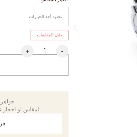
دليل المقاسات
+
-
جواهرك
لمقاس او احجار غي
فري