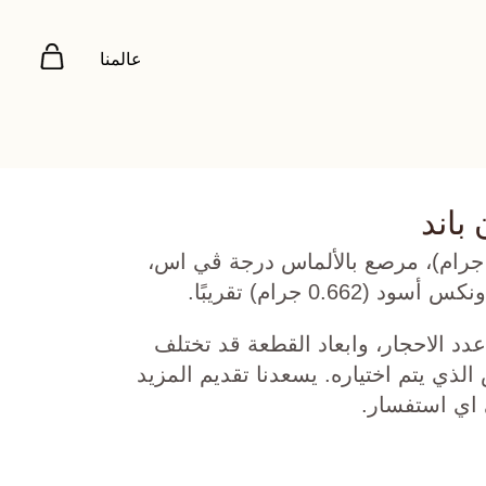
عالمنا
 باند
هب أبيض عيار 18 (6.334 جرام)، مرصع بالألماس درجة ڤي اس،
دد الاحجار، وابعاد القطعة قد تختلف
ي يتم اختياره. يسعدنا تقديم المزيد
 اي استفسار.