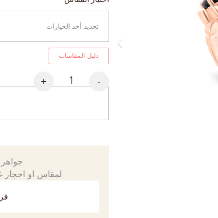
دليل المقاسات
+
-
جواهرك
لمقاس او احجار غي
فري