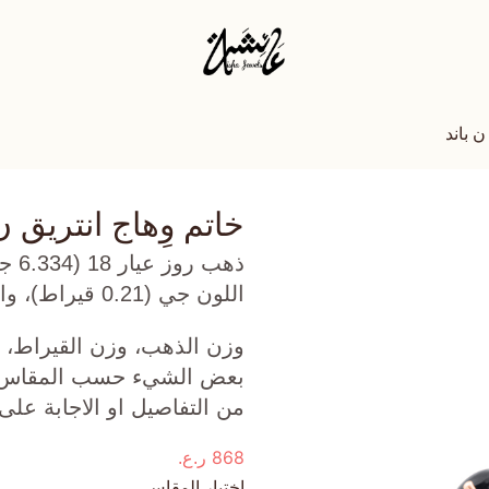
ن باند
خاتم وِهاج انتريق ن
ذهب
اللون جي (0.21 قيراط)، واونكس أسود (0.662 جرام) تقريبًا.
وزن الذهب، وزن القيراط، ع
بعض الشيء حسب المقاس الذ
من التفاصيل او الاجابة على
868
ر.ع.
اختيار المقاس