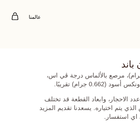
عالمنا
 باند
 روز عيار 18 (6.334 جرام)، مرصع بالألماس درجة ڤي اس،
دد الاحجار، وابعاد القطعة قد تختلف
ي يتم اختياره. يسعدنا تقديم المزيد
 اي استفسار.