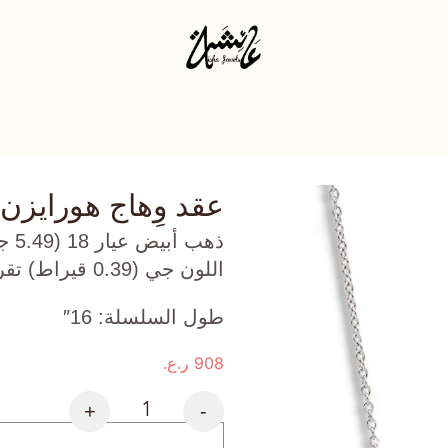
عقد وِهاج هورايزن
ذهب
اللون جي (0.39 قيراط) تقريبًا.
طول السلسلة: 16″
908
ر.ع.
+
-