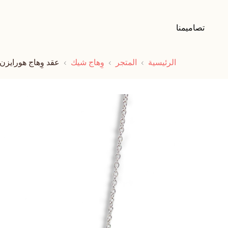
تصاميمنا
الرئيسية
المتجر
وِهاج شيك
عقد وِهاج هورايزن