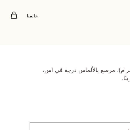
عالمنا
 أبيض عيار 18 (5.49 جرام)، مرصع بالألماس درجة ڤي اس،