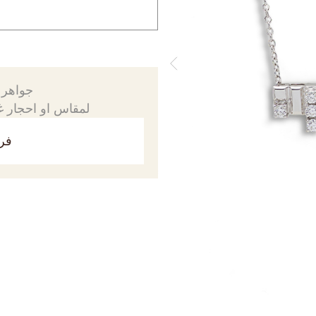
جواهرك
لمقاس او احجار غي
فري