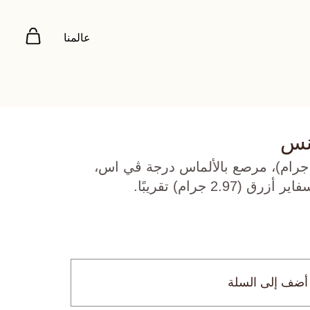
عالمنا
تنس
هب أبيض عيار 18 (12.07 جرام)، مرصع بالألماس درجة ڤي اس،
أضف إلى السلة