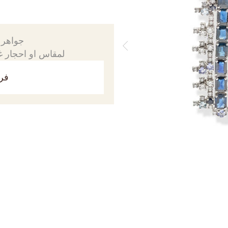
جواهرك
لمقاس او احجار غي
فري