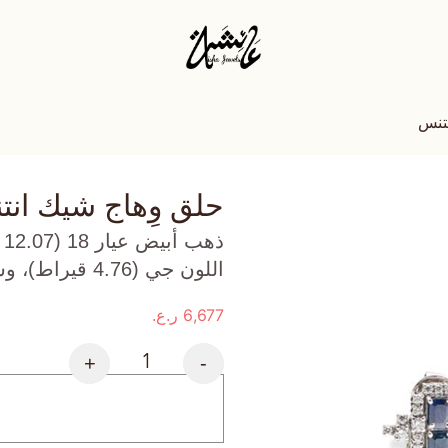
نتنس
حلق وِهاج شيك ان
ذ
اللون جي (4.76 قيراط)، وسفاير أزرق (2.97 جرام) تقريبًا.
6,677
ر.ع.
+
-