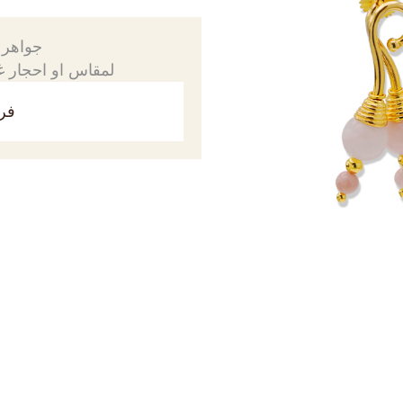
جواهرك
لمقاس او احجار غي
فري