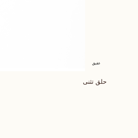
عقيق
حلق تثنى