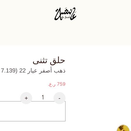
حلق تثنى
ذهب أصفر عيار 22 (7.139 جرام)، وأوبال وردي (3.967 جرام) تقريبًا.
759
ر.ع.
+
-