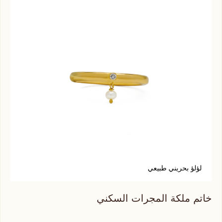
لؤلؤ بحريني طبيعي
س
خاتم ملكة المجرات السكني
خات