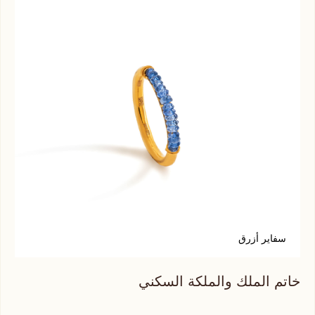
سفاير أزرق
ي
خاتم الملك والملكة السكني
خات