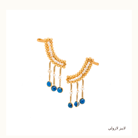
لابيز لازولي