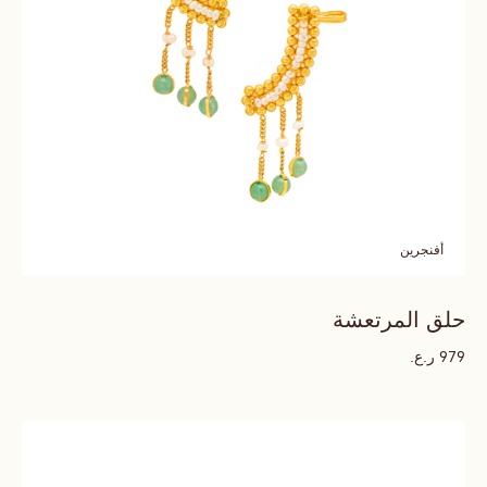
أفنجرين
حلق المرتعشة
ر.ع.
979