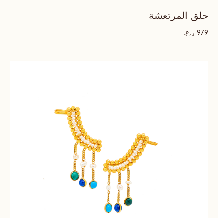
حلق المرتعشة
ر.ع.
979