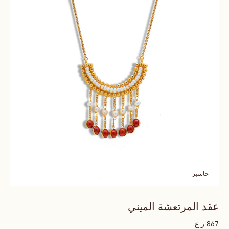
جاسبر
عقد المرتعشة الميني
ر.ع.
867