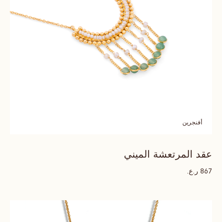
أفنجرين
عقد المرتعشة الميني
ر.ع.
867