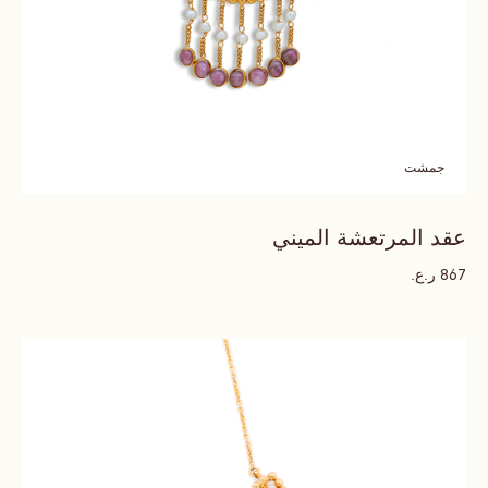
جمشت
عقد المرتعشة الميني
ر.ع.
867