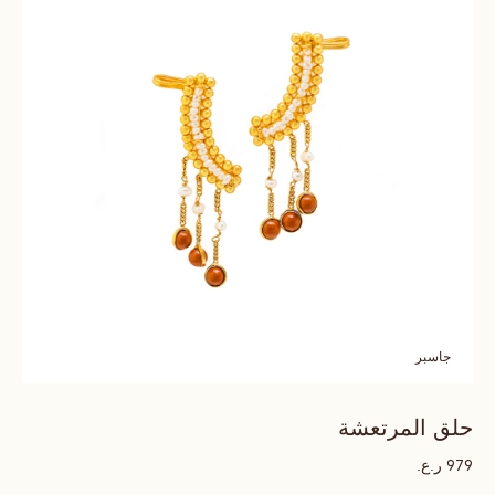
جاسبر
حلق المرتعشة
ر.ع.
979